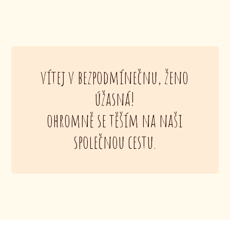
vítej v bezpodmínečnu, ženo
úžasná!
ohromně se těším na naši
společnou cestu.