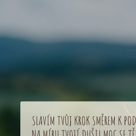
SLAVÍM TVŮJ KROK SMĚREM K PO
NA MÍRU TVOJÍ DUŠI! MOC SE T