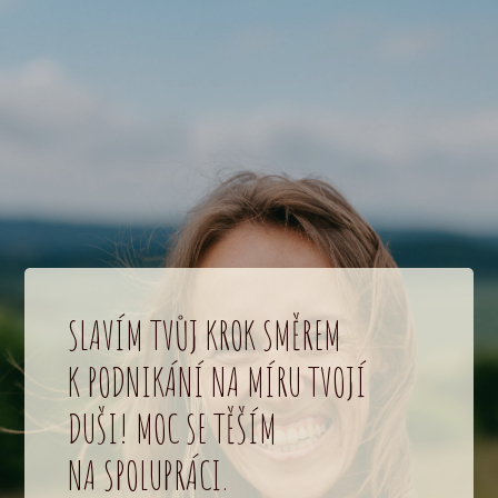
SLAVÍM TVŮJ KROK SMĚREM
K PODNIKÁNÍ NA MÍRU TVOJÍ
DUŠI! MOC SE TĚŠÍM
NA SPOLUPRÁCI.