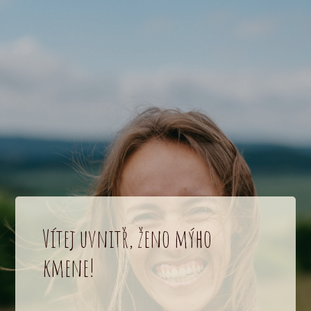
Vítej uvnitř, ženo mýho
kmene!