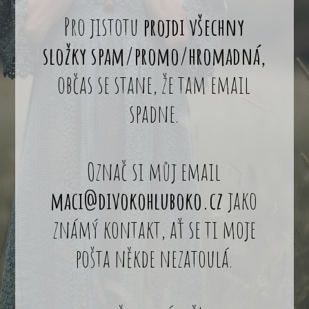
Pro jistotu
projdi všechny
složky spam/promo/hromadná,
občas se stane, že tam email
spadne.
Označ si můj email
maci@divokohluboko.cz
jako
známý kontakt, ať se ti moje
pošta někde nezatoulá.