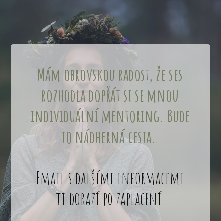
Mám obrovskou
radost,
že ses
rozhodla dopřát si se mnou
individuální mentoring. Bude
to nádherná cesta.
Email s dalšími informacemi
ti dorazí po zaplacení.