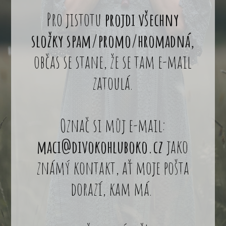
Pro jistotu
projdi všechny
složky spam/promo/hromadná,
občas se stane, že se tam e-mail
zatoulá.
Označ si můj e-mail:
maci@divokohluboko.cz
jako
známý kontakt, ať moje pošta
dorazí, kam má.