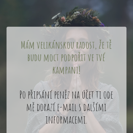
Mám velikánskou
radost,
že tě
budu moct podpořit ve tvé
kampani!
Po připsání peněz na účet ti ode
mě dorazí e-mail s dalšími
informacemi.