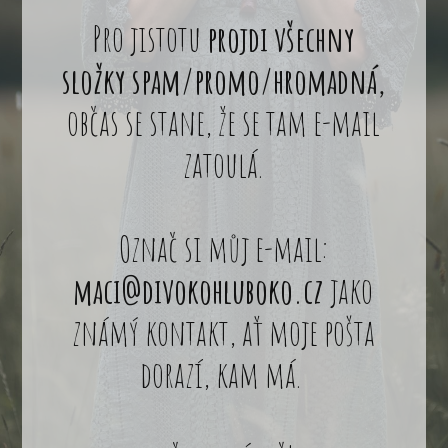
Pro jistotu
projdi všechny
složky spam/promo/hromadná,
občas se stane, že se tam e-mail
zatoulá.
Označ si můj e-mail:
maci@divokohluboko.cz
jako
známý kontakt, ať moje pošta
dorazí, kam má.