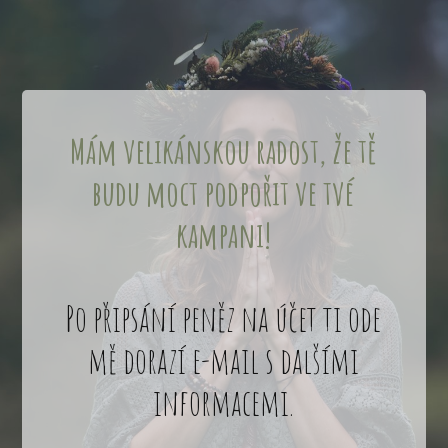
Mám velikánskou
radost,
že tě
budu moct podpořit ve tvé
kampani!
Po připsání peněz na účet ti ode
mě dorazí e-mail s dalšími
informacemi.