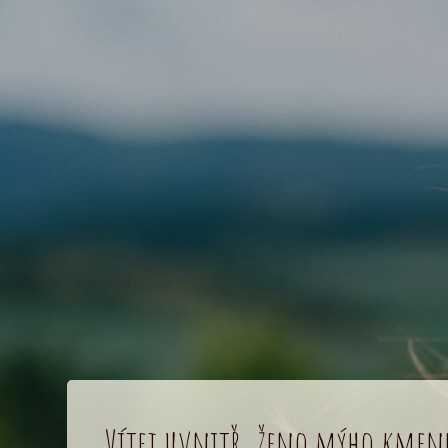
Vítej uvnitř, ženo mýho kmen