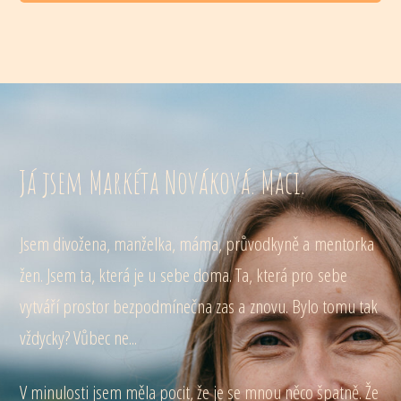
Já jsem Markéta Nováková. Maci.
Jsem divožena, manželka, máma, průvodkyně a mentorka
žen. Jsem ta, která je u sebe doma. Ta, která pro sebe
vytváří prostor bezpodmínečna zas a znovu. Bylo tomu tak
vždycky? Vůbec ne...
V minulosti jsem měla pocit, že je se mnou něco špatně. Že