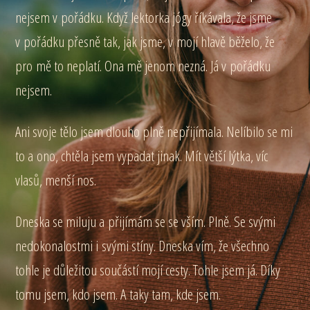
nejsem v pořádku. Když lektorka jógy říkávala, že jsme
v pořádku přesně tak, jak jsme, v mojí hlavě běželo, že
pro mě to neplatí. Ona mě jenom nezná. Já v pořádku
nejsem.
Ani svoje tělo jsem dlouho plně nepřijímala. Nelíbilo se mi
to a ono, chtěla jsem vypadat jinak. Mít větší lýtka, víc
vlasů, menší nos.
Dneska se miluju a přijímám se se vším. Plně. Se svými
nedokonalostmi i svými stíny. Dneska vím, že všechno
tohle je důležitou součástí mojí cesty. Tohle jsem já. Díky
tomu jsem, kdo jsem. A taky tam, kde jsem.