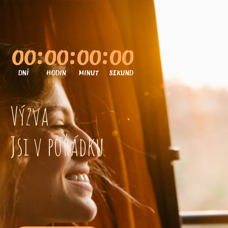
0
0
0
0
0
0
0
0
DNÍ
HODIN
MINUT
SEKUND
Výzva
Jsi v pořádku