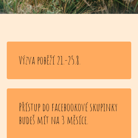
Výzva poběží 21.-25.8.
Přístup do facebookové skupinky
budeš mít na 3 měsíce.