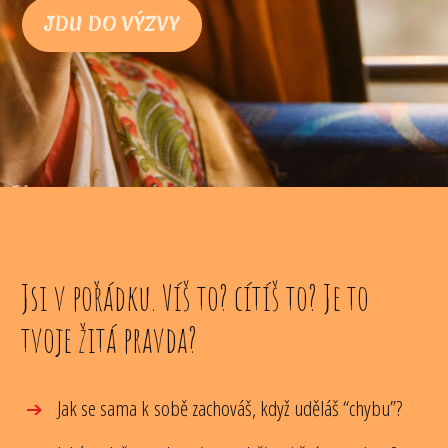
JDU DO VÝZVY
Jsi v pořádku. Víš to? cítíš to? Je to
tvoje žitá pravda?
Jak se sama k sobě zachováš, když uděláš “chybu”?