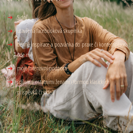
5 dní
uzavřená facebooková skupinka
denně inspirace a pozvánka do praxe či kontemplace
ode mě
moje intenzivní podpora
sdílení s ostatními ženami (formou klasických
příspěvků či videí)