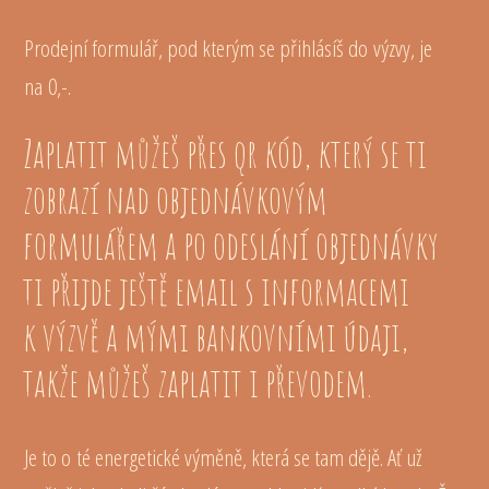
Prodejní formulář, pod kterým se přihlásíš do výzvy, je
na 0,-.
Zaplatit můžeš přes qr kód, který se ti
zobrazí nad objednávkovým
formulářem a po odeslání objednávky
ti přijde ještě email s informacemi
k výzvě a mými bankovními údaji,
takže můžeš zaplatit i převodem.
Je to o té energetické výměně, která se tam dějě. Ať už