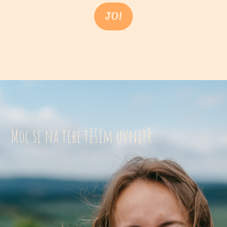
JO!
Moc se na tebe těším uvnitř.