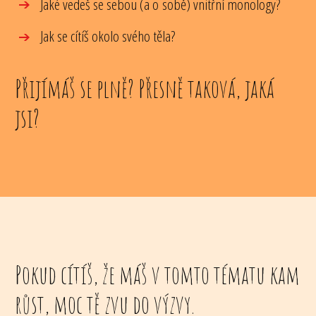
Jaké vedeš se sebou (a o sobě) vnitřní monology?
Jak se cítíš okolo svého těla?
Přijímáš se plně? Přesně taková, jaká
jsi?
Pokud cítíš, že máš v tomto tématu kam
růst, moc tě zvu do výzvy.