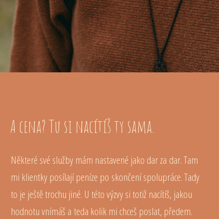
A cena? Tu si nacítíš ty sama.
Některé své služby mám nastavené jako dar za dar. Tam
mi klientky posílají peníze po skončení spolupráce. Tady
to je ještě trochu jiné. U této výzvy si totiž nacítíš, jakou
hodnotu vnímáš a teda kolik mi chceš poslat, předem.