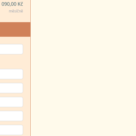
 090,00 Kč
měsíčně