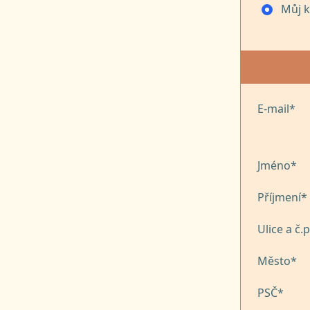
Můj 
E-mail*
Jméno*
Příjmení*
Ulice a č.p
Město*
PSČ*