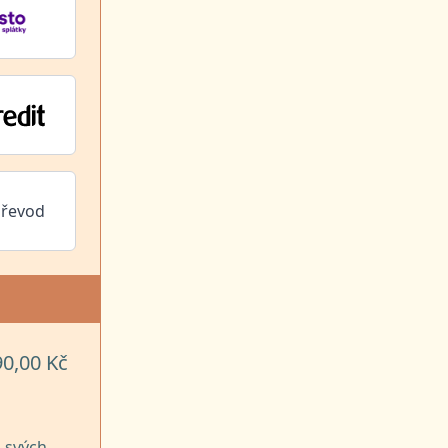
převod
90,00 Kč
 svých