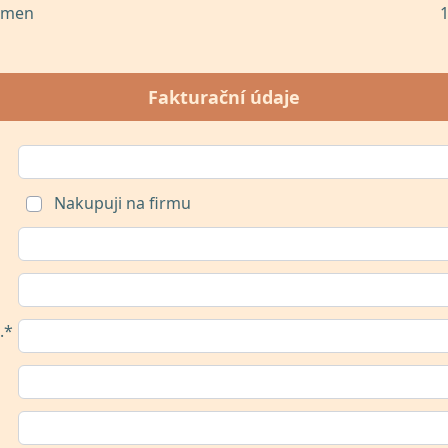
kmen
1
Fakturační údaje
Nakupuji na firmu
.*