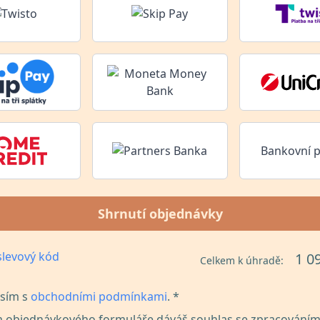
Bankovní 
Shrnutí objednávky
levový kód
1 0
Celkem k úhradě:
sím s
obchodními podmínkami
. *
 objednávkového formuláře dáváš souhlas se zpracováním