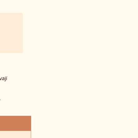
vají
.