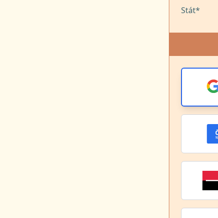
Stát*