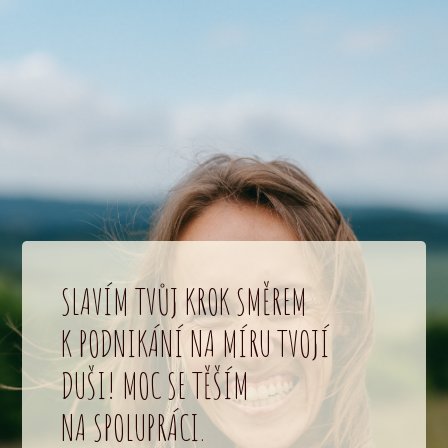
SLAVÍM TVŮJ KROK SMĚREM
K PODNIKÁNÍ NA MÍRU TVOJÍ
DUŠI! MOC SE TĚŠÍM
NA SPOLUPRÁCI.