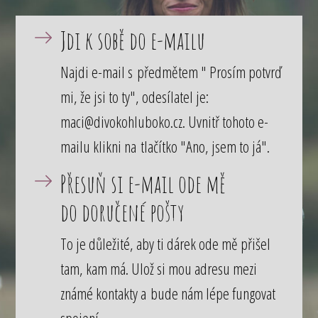
Jdi k sobě do e-mailu
Najdi e-mail s předmětem " Prosím potvrď
mi, že jsi to ty", odesílatel je:
maci@divokohluboko.cz. Uvnitř tohoto e-
mailu klikni na tlačítko "Ano, jsem to já".
Přesuň si e-mail ode mě
do doručené pošty
To je důležité, aby ti dárek ode mě přišel
tam, kam má. Ulož si mou adresu mezi
známé kontakty a bude nám lépe fungovat
spojení.