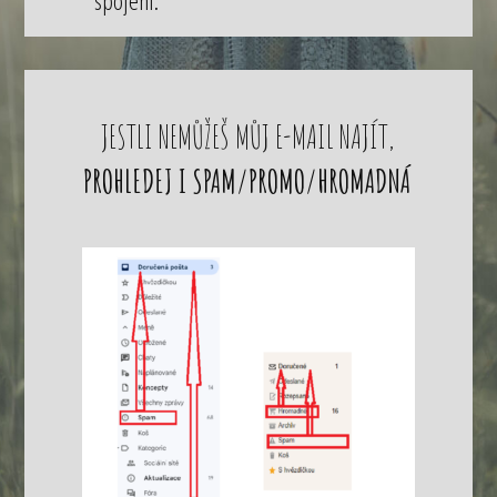
JESTLI NEMŮŽEŠ MŮJ E-MAIL NAJÍT,
PROHLEDEJ I SPAM/PROMO/HROMADNÁ