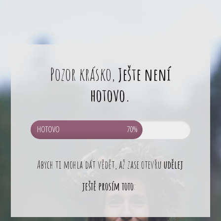
Pozor krásko,
Ješte není
hotovo.
HOTOVO
70%
Abych ti mohla dát vědět, až zase otevřu
udělej
ještě prosím toto
: