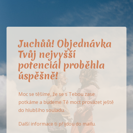
Juchůů! Objednávka
Tvůj nejvyšší
potenciál proběhla
úspěšně!
Moc se těšíme, že se s Tebou zase
potkáme a budeme Tě moct provázet ještě
do hlubšího souladu.
Další informace ti přijdou do mailu.