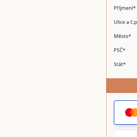
Příjmení*
Ulice a č.p
Město*
PSČ*
Stát*