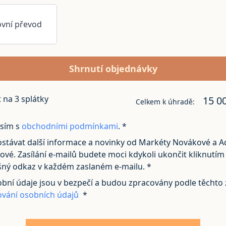
vní převod
Shrnutí objednávky
t na
3
splátky
15 0
Celkem k úhradě:
sím s
obchodními podmínkami
. *
ostávat další informace a novinky od Markéty Novákové a A
vé. Zasílání e-mailů budete moci kdykoli ukončit kliknutím
šný odkaz v každém zaslaném e-mailu. *
bní údaje jsou v bezpečí a budou zpracovány podle těchto
ování osobních údajů
*