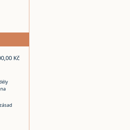
00,00 Kč
dély
 na
 zásad