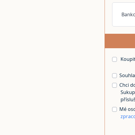
Banko
Koupi
Souhla
Chci d
Sukupo
příslu
Mé oso
zprac