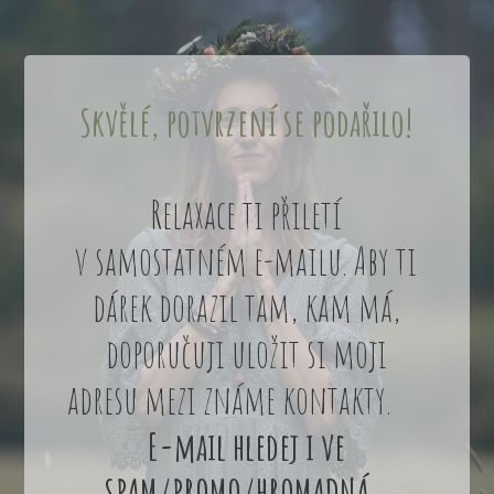
Skvělé, potvrzení se podařilo!
Relaxace ti přiletí
v samostatném e-mailu. Aby ti
dárek dorazil tam, kam má,
doporučuji uložit si moji
adresu mezi známe kontakty.
E-mail hledej i ve
SPAM/PROMO/HROMADNÁ .