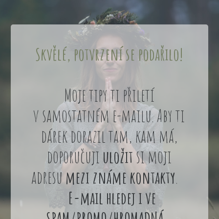
Skvělé, potvrzení se podařilo!
Moje tipy ti přiletí
v samostatném e-mailu. Aby ti
dárek dorazil tam, kam má,
doporučuji
uložit
si moji
adresu
mezi známe kontakty
.
E-mail hledej i ve
SPAM/PROMO/HROMADNÁ .