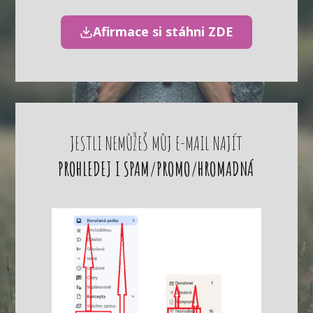
Afirmace si stáhni ZDE
JESTLI NEMŮŽEŠ MŮJ E-MAIL NAJÍT
PROHLEDEJ I SPAM/PROMO/HROMADNÁ