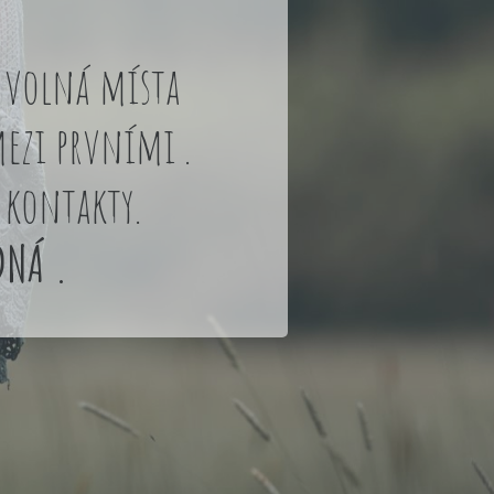
t volná místa
ezi prvními .
 kontakty.
DNÁ .