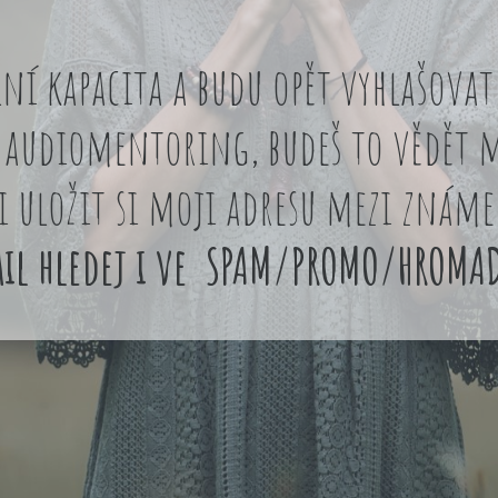
lní kapacita a budu opět vyhlašova
 audiomentoring, budeš to vědět m
i uložit si moji adresu mezi známe
il hledej i ve SPAM/PROMO/HROMA