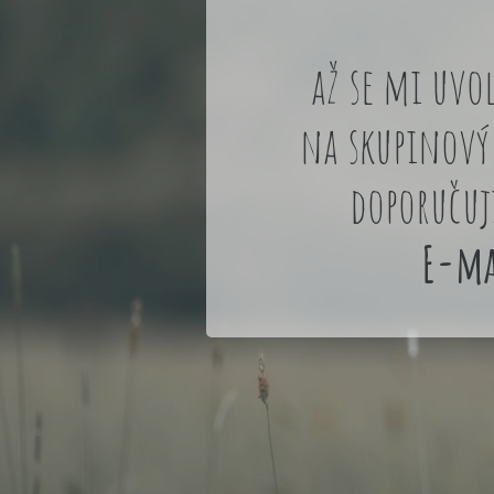
až se mi uvo
na skupinový
doporučuj
E-ma