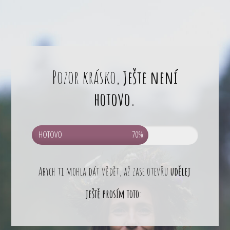
Pozor krásko,
Ješte není
hotovo.
HOTOVO
70%
Abych ti mohla dát vědět, až zase otevřu
udělej
ještě prosím toto
: