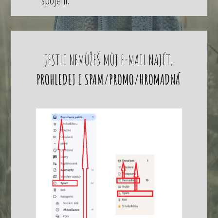
JESTLI NEMŮŽEŠ MŮJ E-MAIL NAJÍT,
PROHLEDEJ I SPAM/PROMO/HROMADNÁ