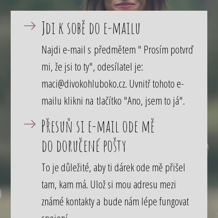
Jdi k sobě do e-mailu
Najdi e-mail s předmětem " Prosím potvrď
mi, že jsi to ty", odesílatel je:
maci@divokohluboko.cz. Uvnitř tohoto e-
mailu klikni na tlačítko "Ano, jsem to já".
Přesuň si e-mail ode mě
do doručené pošty
To je důležité, aby ti dárek ode mě přišel
tam, kam má. Ulož si mou adresu mezi
známé kontakty a bude nám lépe fungovat
spojení.